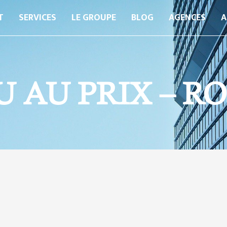
T
SERVICES
LE GROUPE
BLOG
AGENCES
A
 AU PRIX – R