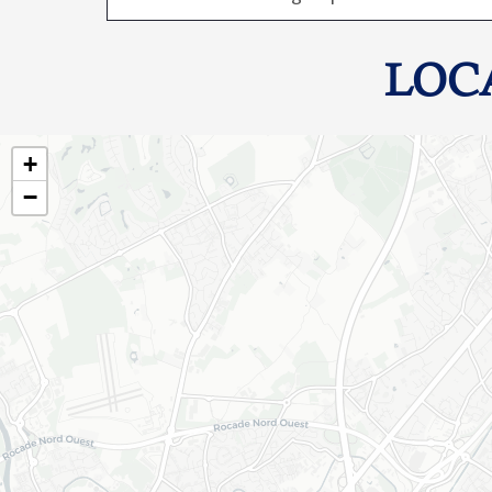
LOC
+
−